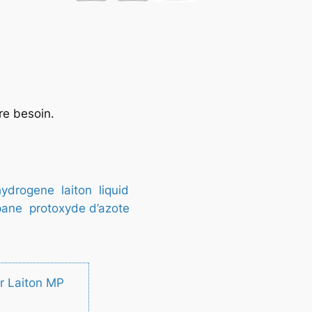
re besoin.
hydrogene
laiton
liquid
pane
protoxyde d’azote
r Laiton MP