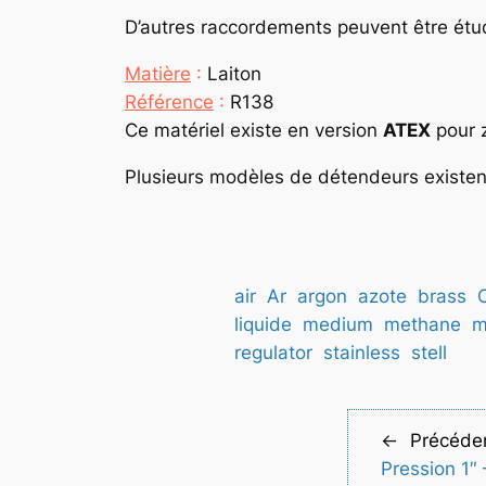
D’autres raccordements peuvent être étud
Matière
:
Laiton
Référence
:
R138
Ce matériel existe en version
ATEX
pour z
Plusieurs modèles de détendeurs existent
air
Ar
argon
azote
brass
liquide
medium
methane
m
regulator
stainless
stell
←
Précéde
Pression 1″