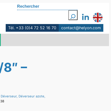
Rechercher
Tél. +33 (0)4 72 52 16 70
contact@helyon.com
8″ –
 Déverseur, Déverseur azote,
138