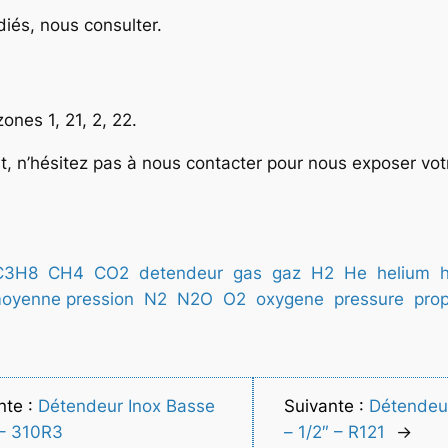
iés, nous consulter.
ones 1, 21, 2, 22.
, n’hésitez pas à nous contacter pour nous exposer vot
C3H8
CH4
CO2
detendeur
gas
gaz
H2
He
helium
oyenne pression
N2
N2O
O2
oxygene
pressure
pro
nte :
Détendeur Inox Basse
Suivante :
Détendeu
 – 310R3
– 1/2″ – R121
→