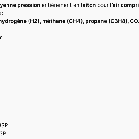
yenne pression
entièrement en
laiton
pour
l’air compr
 :
e), hydrogène (H2), méthane (CH4), propane (C3H8), CO
m
 BSP
BSP