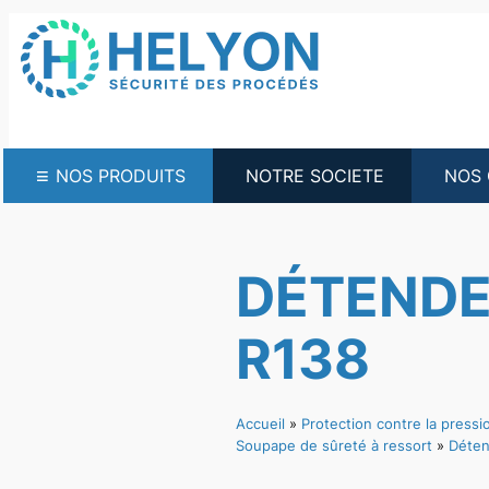
Aller
au
contenu
≡
NOS PRODUITS
NOTRE SOCIETE
NOS 
DÉTENDEU
R138
Accueil
»
Protection contre la pressio
Soupape de sûreté à ressort
»
Déten