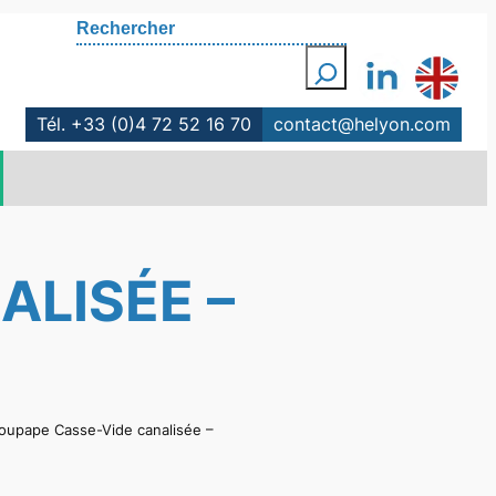
Rechercher
Tél. +33 (0)4 72 52 16 70
contact@helyon.com
ALISÉE –
oupape Casse-Vide canalisée –