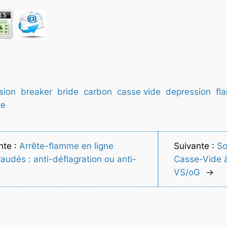
sion
breaker
bride
carbon
casse vide
depression
fl
ve
nte :
Arrête-flamme en ligne
Suivante :
S
audés : anti-déflagration ou anti-
Casse-Vide à
VS/oG
→