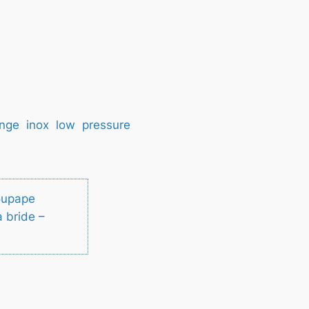
ange
inox
low
pressure
oupape
 bride –