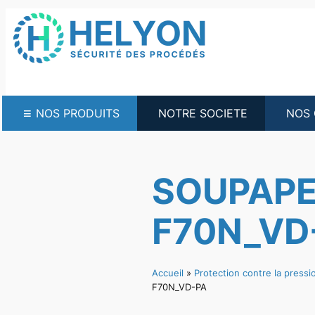
Aller
au
contenu
≡
NOS PRODUITS
NOTRE SOCIETE
NOS 
SOUPAPE
F70N_VD
Accueil
»
Protection contre la pressio
F70N_VD-PA