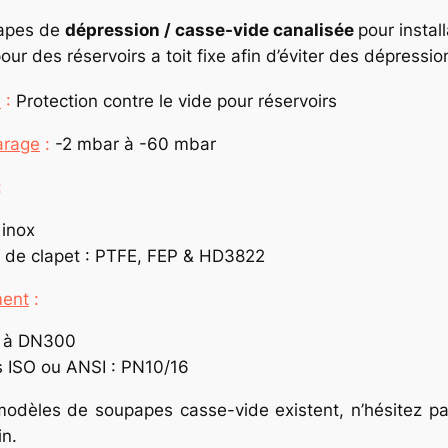
papes de
dépression / casse-vide canalisée
pour instal
our des réservoirs a toit fixe afin d’éviter des dépressi
n
:
Protection contre le vide pour réservoirs
arage
:
-2 mbar à -60 mbar
:
 inox
s de clapet : PTFE, FEP & HD3822
ent
:
 à DN300
s ISO ou ANSI : PN10/16
modèles de soupapes casse-vide existent, n’hésitez p
in.