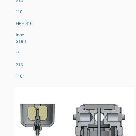
213
110
HPF 310
Inox
316 L
1″
213
110