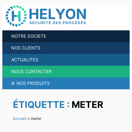
Aller
au
contenu
NOTRE SOCIETE
NOS CLIENTS
ACTUALITES
NOUS CONTACTER
≡
NOS PRODUITS
ÉTIQUETTE :
METER
Accueil
»
meter