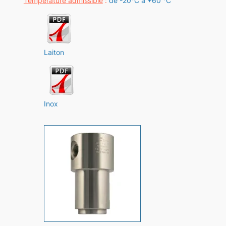
Température admissible
:
de -20°C à +60 °C
Laiton
Inox