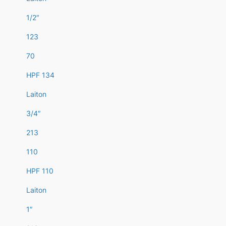
1/2″
123
70
HPF 134
Laiton
3/4″
213
110
HPF 110
Laiton
1″