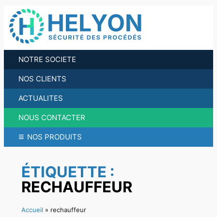
Aller
au
contenu
NOTRE SOCIETE
NOS CLIENTS
ACTUALITES
NOUS CONTACTER
≡
NOS PRODUITS
ÉTIQUETTE :
RECHAUFFEUR
Accueil
»
rechauffeur